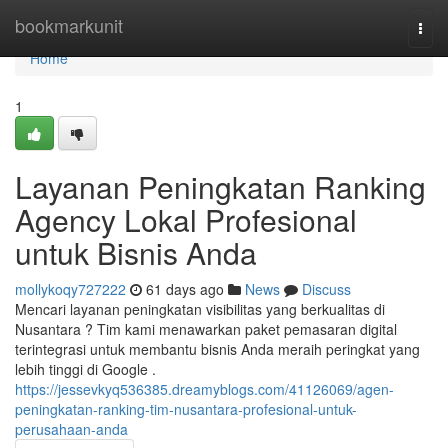
Home
bookmarkunit
Togg
navi
Home
1
Layanan Peningkatan Ranking
Agency Lokal Profesional
untuk Bisnis Anda
mollykoqy727222
61 days ago
News
Discuss
Mencari layanan peningkatan visibilitas yang berkualitas di
Nusantara ? Tim kami menawarkan paket pemasaran digital
terintegrasi untuk membantu bisnis Anda meraih peringkat yang
lebih tinggi di Google .
https://jessevkyq536385.dreamyblogs.com/41126069/agen-
peningkatan-ranking-tim-nusantara-profesional-untuk-
perusahaan-anda