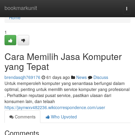
Home
bookmarkunit
Togg
navi
Home
1
Cara Memilih Jasa Komputer
yang Tepat
brendasqjh769176
61 days ago
News
Discuss
Untuk memperoleh komputer yang senantiasa berfungsi dalam
optimal, penting untuk memilih service komputer yang profesional
. Perhatikan reputasi pusat service, pastikan ulasan dari
konsumen lain, dan telaah
https://jaynwxv482236.wikicorrespondence.com/user
Comments
Who Upvoted
Comments