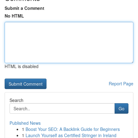
Submit a Comment
No HTML
HTML is disabled
Report Page
Search
Go
Published News
1
Boost Your SEO: A Backlink Guide for Beginners
1
Launch Yourself as Certified Stringer in Ireland