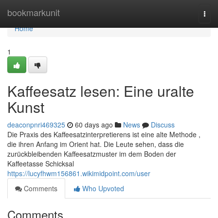
Home
bookmarkunit
Togg
navi
Home
1
Kaffeesatz lesen: Eine uralte
Kunst
deaconpnri469325
60 days ago
News
Discuss
Die Praxis des Kaffeesatzinterpretierens ist eine alte Methode ,
die ihren Anfang im Orient hat. Die Leute sehen, dass die
zurückbleibenden Kaffeesatzmuster im dem Boden der
Kaffeetasse Schicksal
https://lucyfhwm156861.wikimidpoint.com/user
Comments
Who Upvoted
Comments