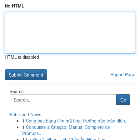
No HTML
HTML is disabled
Report Page
Search
Go
Published News
1
Sòng bạc bằng tiền mã hóa: Hướng dẫn toàn diện...
1
Conquiste a Criação: Manual Completo de
Prompts...
1
Lô Xiên 2: Phân Tích Chắc Ăn Hôm Nay