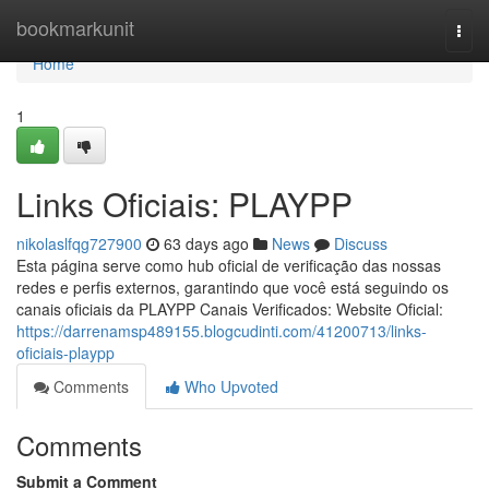
Home
bookmarkunit
Togg
navi
Home
1
Links Oficiais: PLAYPP
nikolaslfqg727900
63 days ago
News
Discuss
Esta página serve como hub oficial de verificação das nossas
redes e perfis externos, garantindo que você está seguindo os
canais oficiais da PLAYPP Canais Verificados: Website Oficial:
https://darrenamsp489155.blogcudinti.com/41200713/links-
oficiais-playpp
Comments
Who Upvoted
Comments
Submit a Comment