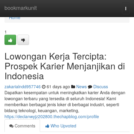
Home
bookmarkunit
Togg
navi
Home
1
Lowongan Kerja Tercipta:
Prospek Karier Menjanjikan di
Indonesia
zakarialndd957746
61 days ago
News
Discuss
Dapatkan kesempatan untuk meningkatkan karier Anda dengan
lowongan terbaru yang tersedia di seluruh Indonesia! Kami
memberikan berbagai jenis loker di berbagai industri, seperti
bidang teknologi, keuangan, marketing,
https://declanwyjz202800.thechapblog.com/profile
Comments
Who Upvoted