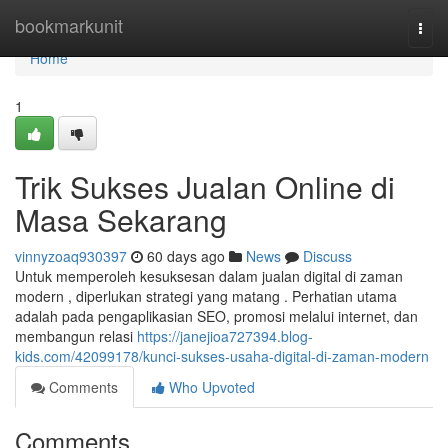
Home
bookmarkunit
Togg
navi
Home
1
Trik Sukses Jualan Online di
Masa Sekarang
vinnyzoaq930397
60 days ago
News
Discuss
Untuk memperoleh kesuksesan dalam jualan digital di zaman
modern , diperlukan strategi yang matang . Perhatian utama
adalah pada pengaplikasian SEO, promosi melalui internet, dan
membangun relasi
https://janejioa727394.blog-
kids.com/42099178/kunci-sukses-usaha-digital-di-zaman-modern
Comments
Who Upvoted
Comments