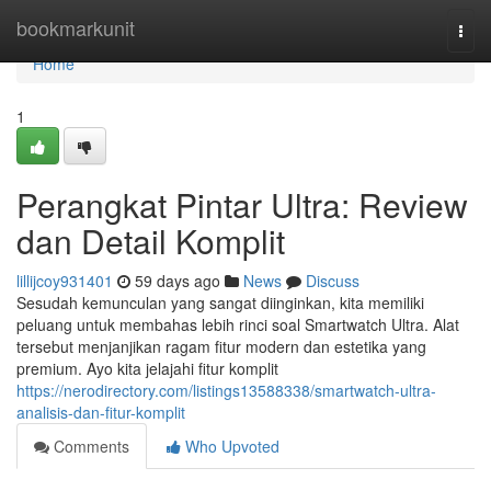
Home
bookmarkunit
Togg
navi
Home
1
Perangkat Pintar Ultra: Review
dan Detail Komplit
lillijcoy931401
59 days ago
News
Discuss
Sesudah kemunculan yang sangat diinginkan, kita memiliki
peluang untuk membahas lebih rinci soal Smartwatch Ultra. Alat
tersebut menjanjikan ragam fitur modern dan estetika yang
premium. Ayo kita jelajahi fitur komplit
https://nerodirectory.com/listings13588338/smartwatch-ultra-
analisis-dan-fitur-komplit
Comments
Who Upvoted