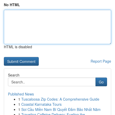
No HTML
HTML is disabled
Report Page
Search
Go
Published News
1
Tuscaloosa Zip Codes: A Comprehensive Guide
1
Coastal Karnataka Tours
1
Soi Cầu Miền Nam Bí Quyết Đảm Bảo Nhất Năm
1
Traveling Caffeine Delivery: Fueling the...