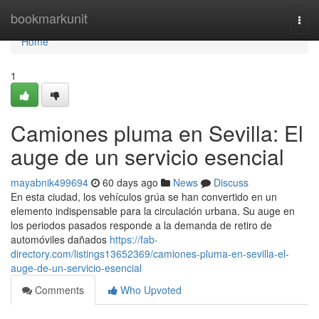
Home
bookmarkunit
Togg
navi
Home
1
Camiones pluma en Sevilla: El
auge de un servicio esencial
mayabnik499694
60 days ago
News
Discuss
En esta ciudad, los vehículos grúa se han convertido en un
elemento indispensable para la circulación urbana. Su auge en
los periodos pasados responde a la demanda de retiro de
automóviles dañados
https://fab-
directory.com/listings13652369/camiones-pluma-en-sevilla-el-
auge-de-un-servicio-esencial
Comments
Who Upvoted