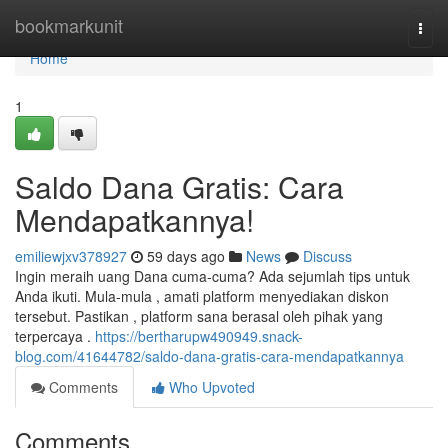
Home
bookmarkunit
Togg
navi
Home
1
Saldo Dana Gratis: Cara
Mendapatkannya!
emiliewjxv378927
59 days ago
News
Discuss
Ingin meraih uang Dana cuma-cuma? Ada sejumlah tips untuk
Anda ikuti. Mula-mula , amati platform menyediakan diskon
tersebut. Pastikan , platform sana berasal oleh pihak yang
terpercaya .
https://bertharupw490949.snack-
blog.com/41644782/saldo-dana-gratis-cara-mendapatkannya
Comments
Who Upvoted
Comments