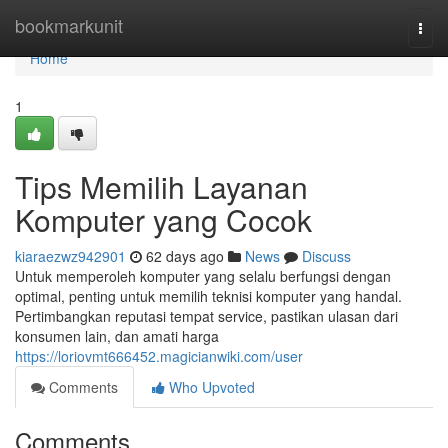
Home
bookmarkunit
Togg
navi
Home
1
Tips Memilih Layanan
Komputer yang Cocok
kiaraezwz942901
62 days ago
News
Discuss
Untuk memperoleh komputer yang selalu berfungsi dengan
optimal, penting untuk memilih teknisi komputer yang handal.
Pertimbangkan reputasi tempat service, pastikan ulasan dari
konsumen lain, dan amati harga
https://loriovmt666452.magicianwiki.com/user
Comments
Who Upvoted
Comments