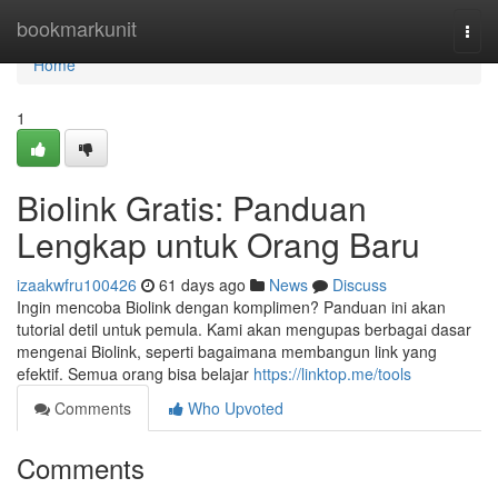
Home
bookmarkunit
Togg
navi
Home
1
Biolink Gratis: Panduan
Lengkap untuk Orang Baru
izaakwfru100426
61 days ago
News
Discuss
Ingin mencoba Biolink dengan komplimen? Panduan ini akan
tutorial detil untuk pemula. Kami akan mengupas berbagai dasar
mengenai Biolink, seperti bagaimana membangun link yang
efektif. Semua orang bisa belajar
https://linktop.me/tools
Comments
Who Upvoted
Comments