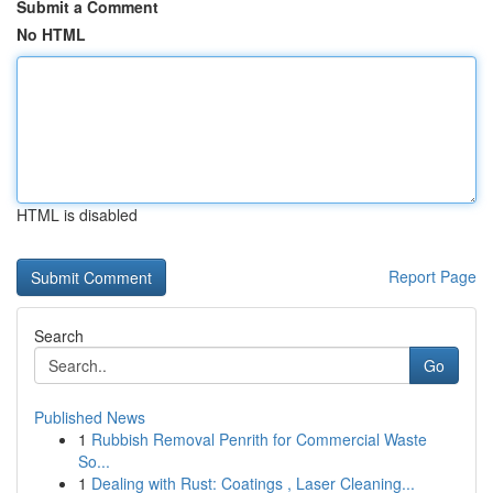
Submit a Comment
No HTML
HTML is disabled
Report Page
Search
Go
Published News
1
Rubbish Removal Penrith for Commercial Waste
So...
1
Dealing with Rust: Coatings , Laser Cleaning...