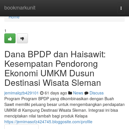
Home
bookmarkunit
Togg
navi
Home
1
Dana BPDP dan Haisawit:
Kesempatan Pendorong
Ekonomi UMKM Dusun
Destinasi Wisata Sleman
jemimalqzb429101
61 days ago
News
Discuss
Program Program BPDP yang dikombinasikan dengan Buah
Sawit memiliki peluang besar untuk mengembangkan pendapatan
UMKM di Kampung Destinasi Wisata Sleman. Integrasi ini bisa
menciptakan nilai tambah bagi produk Kelapa
https://jemimasofz424745.bloggosite.com/profile