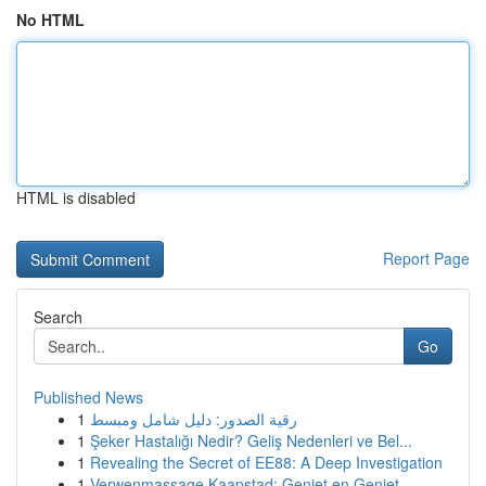
No HTML
HTML is disabled
Report Page
Search
Go
Published News
1
رقية الصدور: دليل شامل ومبسط
1
Şeker Hastalığı Nedir? Geliş Nedenleri ve Bel...
1
Revealing the Secret of EE88: A Deep Investigation
1
Verwenmassage Kaapstad: Geniet en Geniet