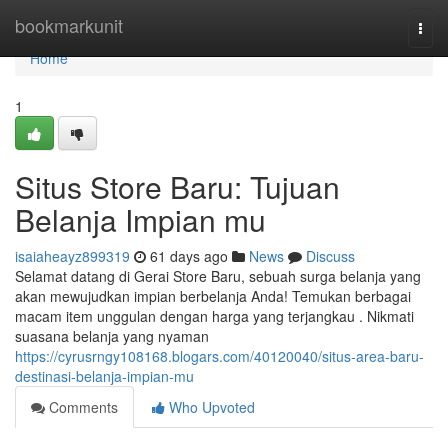
Home
bookmarkunit
Togg
navi
Home
1
Situs Store Baru: Tujuan
Belanja Impian mu
isaiaheayz899319
61 days ago
News
Discuss
Selamat datang di Gerai Store Baru, sebuah surga belanja yang
akan mewujudkan impian berbelanja Anda! Temukan berbagai
macam item unggulan dengan harga yang terjangkau . Nikmati
suasana belanja yang nyaman
https://cyrusrngy108168.blogars.com/40120040/situs-area-baru-
destinasi-belanja-impian-mu
Comments
Who Upvoted