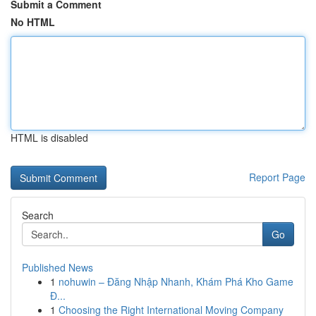
Submit a Comment
No HTML
HTML is disabled
Report Page
Search
Go
Published News
1
nohuwin – Đăng Nhập Nhanh, Khám Phá Kho Game
Đ...
1
Choosing the Right International Moving Company