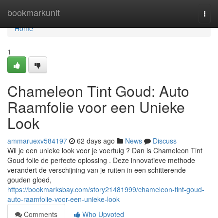
Home
bookmarkunit
Togg
navi
Home
1
Chameleon Tint Goud: Auto
Raamfolie voor een Unieke
Look
ammaruexv584197
62 days ago
News
Discuss
Wil je een unieke look voor je voertuig ? Dan is Chameleon Tint
Goud folie de perfecte oplossing . Deze innovatieve methode
verandert de verschijning van je ruiten in een schitterende
gouden gloed,
https://bookmarksbay.com/story21481999/chameleon-tint-goud-
auto-raamfolie-voor-een-unieke-look
Comments
Who Upvoted