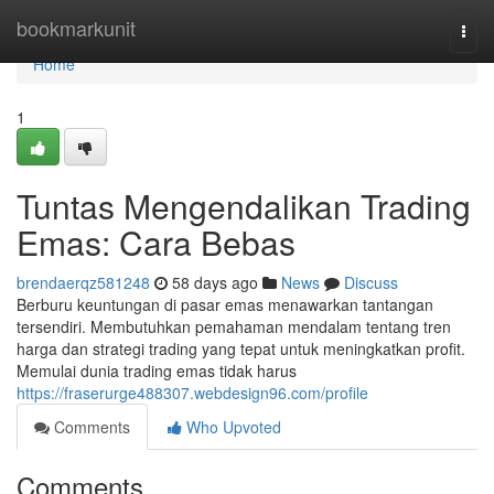
Home
bookmarkunit
Togg
navi
Home
1
Tuntas Mengendalikan Trading
Emas: Cara Bebas
brendaerqz581248
58 days ago
News
Discuss
Berburu keuntungan di pasar emas menawarkan tantangan
tersendiri. Membutuhkan pemahaman mendalam tentang tren
harga dan strategi trading yang tepat untuk meningkatkan profit.
Memulai dunia trading emas tidak harus
https://fraserurge488307.webdesign96.com/profile
Comments
Who Upvoted
Comments