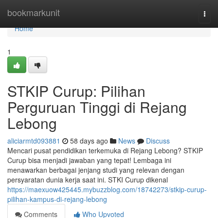
Home
bookmarkunit
Togg
navi
Home
1
STKIP Curup: Pilihan
Perguruan Tinggi di Rejang
Lebong
aliciarmtd093881
58 days ago
News
Discuss
Mencari pusat pendidikan terkemuka di Rejang Lebong? STKIP
Curup bisa menjadi jawaban yang tepat! Lembaga ini
menawarkan berbagai jenjang studi yang relevan dengan
persyaratan dunia kerja saat ini. STKI Curup dikenal
https://maexuow425445.mybuzzblog.com/18742273/stkip-curup-
pilihan-kampus-di-rejang-lebong
Comments
Who Upvoted