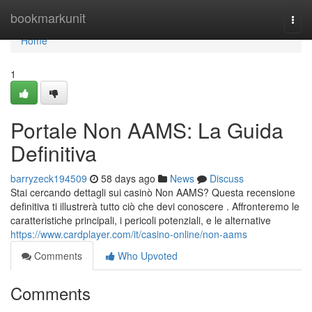
Home
bookmarkunit
Togg
navi
Home
1
Portale Non AAMS: La Guida
Definitiva
barryzeck194509
58 days ago
News
Discuss
Stai cercando dettagli sui casinò Non AAMS? Questa recensione
definitiva ti illustrerà tutto ciò che devi conoscere . Affronteremo le
caratteristiche principali, i pericoli potenziali, e le alternative
https://www.cardplayer.com/it/casino-online/non-aams
Comments
Who Upvoted
Comments