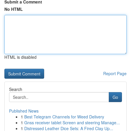
Submit a Comment
No HTML
HTML is disabled
Report Page
Search
Go
Published News
1
Best Telegram Channels for Weed Delivery
1
Gnss receiver tablet Screen and steering Manage...
1
Distressed Leather Dice Sets: A Fired Clay Up...