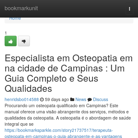
Home
bookmarkunit
Togg
navi
Home
1
Especialista em Osteopatia em
na cidade de Campinas : Um
Guia Completo e Seus
Qualidades
henridsbo014588
59 days ago
News
Discuss
Procurando um osteopata qualificado em Campinas? Este
manual oferece uma visão abrangente dos serviços, métodos e
qualidades da osteopatia. A osteopatia é o abordagem de saúde
integral que se
https://bookmarksparkle.com/story21737517/terapeuta-
osteopata-em-campinas-o-guia-abrangente-e-as-vantagens