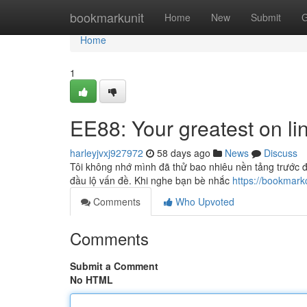
Home
bookmarkunit
Home
New
Submit
G
Home
1
EE88: Your greatest on li
harleyjvxj927972
58 days ago
News
Discuss
Tôi không nhớ mình đã thử bao nhiêu nền tảng trước đ
đầu lộ vấn đề. Khi nghe bạn bè nhắc
https://bookmark
Comments
Who Upvoted
Comments
Submit a Comment
No HTML