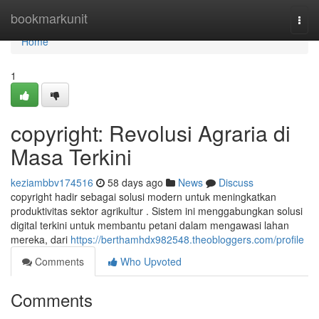
Home
bookmarkunit
Togg
navi
Home
1
copyright: Revolusi Agraria di
Masa Terkini
keziambbv174516
58 days ago
News
Discuss
copyright hadir sebagai solusi modern untuk meningkatkan
produktivitas sektor agrikultur . Sistem ini menggabungkan solusi
digital terkini untuk membantu petani dalam mengawasi lahan
mereka, dari
https://berthamhdx982548.theobloggers.com/profile
Comments
Who Upvoted
Comments