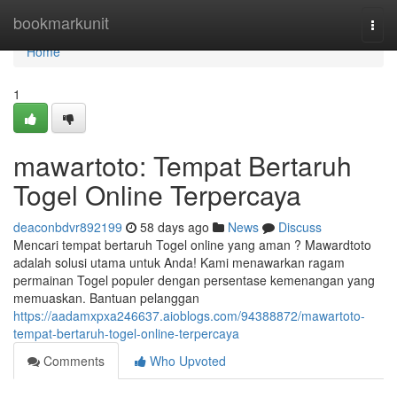
Home
bookmarkunit
Togg
navi
Home
1
mawartoto: Tempat Bertaruh
Togel Online Terpercaya
deaconbdvr892199
58 days ago
News
Discuss
Mencari tempat bertaruh Togel online yang aman ? Mawardtoto
adalah solusi utama untuk Anda! Kami menawarkan ragam
permainan Togel populer dengan persentase kemenangan yang
memuaskan. Bantuan pelanggan
https://aadamxpxa246637.aioblogs.com/94388872/mawartoto-
tempat-bertaruh-togel-online-terpercaya
Comments
Who Upvoted