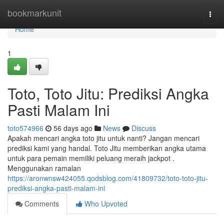
Home
bookmarkunit
Togg
navi
Home
1
Toto, Toto Jitu: Prediksi Angka
Pasti Malam Ini
toto574966
56 days ago
News
Discuss
Apakah mencari angka toto jitu untuk nanti? Jangan mencari
prediksi kami yang handal. Toto Jitu memberikan angka utama
untuk para pemain memiliki peluang meraih jackpot .
Menggunakan ramalan
https://aronwnsw424055.qodsblog.com/41809732/toto-toto-jitu-
prediksi-angka-pasti-malam-ini
Comments
Who Upvoted