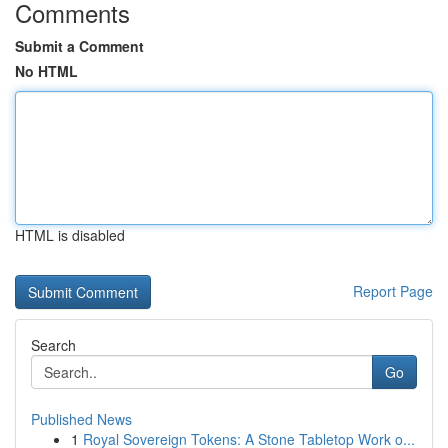
Comments
Submit a Comment
No HTML
HTML is disabled
Report Page
Search
Go
Published News
1
Royal Sovereign Tokens: A Stone Tabletop Work o...