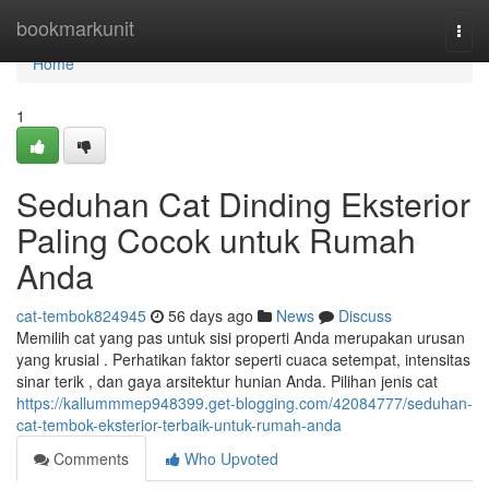
Home
bookmarkunit
Togg
navi
Home
1
Seduhan Cat Dinding Eksterior
Paling Cocok untuk Rumah
Anda
cat-tembok824945
56 days ago
News
Discuss
Memilih cat yang pas untuk sisi properti Anda merupakan urusan
yang krusial . Perhatikan faktor seperti cuaca setempat, intensitas
sinar terik , dan gaya arsitektur hunian Anda. Pilihan jenis cat
https://kallummmep948399.get-blogging.com/42084777/seduhan-
cat-tembok-eksterior-terbaik-untuk-rumah-anda
Comments
Who Upvoted