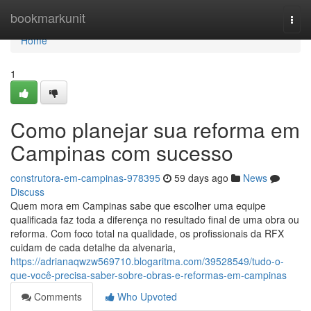
Home
bookmarkunit
Togg
navi
Home
1
Como planejar sua reforma em
Campinas com sucesso
construtora-em-campinas-978395
59 days ago
News
Discuss
Quem mora em Campinas sabe que escolher uma equipe
qualificada faz toda a diferença no resultado final de uma obra ou
reforma. Com foco total na qualidade, os profissionais da RFX
cuidam de cada detalhe da alvenaria,
https://adrianaqwzw569710.blogaritma.com/39528549/tudo-o-
que-você-precisa-saber-sobre-obras-e-reformas-em-campinas
Comments
Who Upvoted