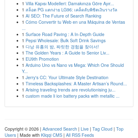
1
Villa Kapısı Modelleri: Damakınıza Göre Ayır...
1
สล็อต PG แตกง่าย LG96: เคล็ดลับพิชิตเงินรางวัล
1
AI SEO: The Future of Search Ranking
1
Cómo Convertir tu Web en una Máquina de Ventas
...
1
Surface Road Paving : A In-Depth Guide
1
Pepsi Wholesale: Bulk Soft Drink Savings
1
다낭 유흥의 밤, 짜릿한 경험을 찾아서!
1
The Golden Years : A Guide to Senior Liv...
1
EU9th Promotion
1
Arduino Uno vs Nano vs Mega: Which One Should
Y...
1
Jerry's CC: Your Ultimate Style Destination
1
Timeless Backsplashes: A Master Artisan’s Round...
1
Arising traveling trends are revolutionising ju...
1
custom made li ion battery packs with metallic ...
Copyright © 2026 |
Advanced Search
|
Live
|
Tag Cloud
|
Top
Users
| Made with
Kliqqi CMS
|
All RSS Feeds