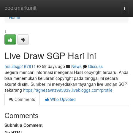
Home
bookmarkunit
Togg
navi
Home
1
Live Draw SGP Hari Ini
resultsgp167811
59 days ago
News
Discuss
Segera mencari informasi mengenai Hasil copyright terbaru. Anda
bisa menemukan keluaran copyright pada tanggal ini secara
akurat di sini. Sumber ini menyediakan tayangan live undian SGP
sekarang
https://agnesavnz995839.livebloggs.com/profile
Comments
Who Upvoted
Comments
Submit a Comment
No HTML