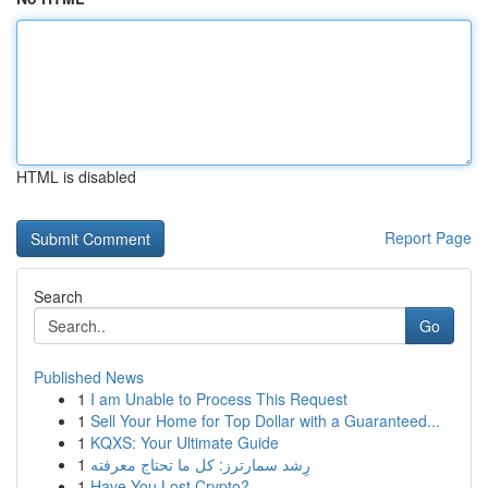
HTML is disabled
Report Page
Search
Go
Published News
1
I am Unable to Process This Request
1
Sell Your Home for Top Dollar with a Guaranteed...
1
KQXS: Your Ultimate Guide
1
رِشد سمارترز: كل ما تحتاج معرفته
1
Have You Lost Crypto?