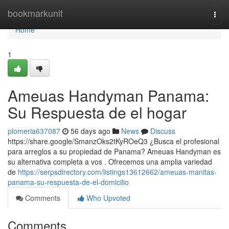
Home
bookmarkunit
Togg
navi
Home
1
Ameuas Handyman Panama:
Su Respuesta de el hogar
plomeria637087
56 days ago
News
Discuss
https://share.google/SmanzOks2tKyROeQ3 ¿Busca el profesional
para arreglos a su propiedad de Panama? Ameuas Handyman es
su alternativa completa a vos . Ofrecemos una amplia variedad
de
https://serpsdirectory.com/listings13612662/ameuas-manitas-
panama-su-respuesta-de-el-domicilio
Comments
Who Upvoted
Comments