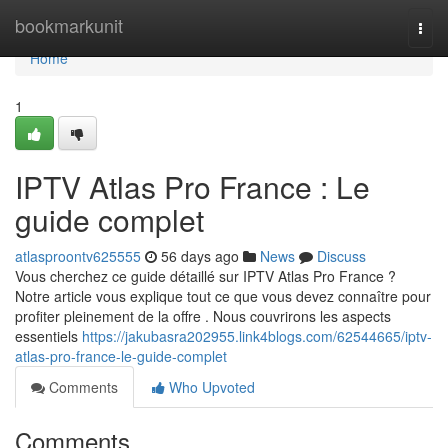
Home
bookmarkunit
Togg
navi
Home
1
IPTV Atlas Pro France : Le
guide complet
atlasproontv625555
56 days ago
News
Discuss
Vous cherchez ce guide détaillé sur IPTV Atlas Pro France ?
Notre article vous explique tout ce que vous devez connaître pour
profiter pleinement de la offre . Nous couvrirons les aspects
essentiels
https://jakubasra202955.link4blogs.com/62544665/iptv-
atlas-pro-france-le-guide-complet
Comments
Who Upvoted
Comments