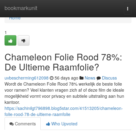
Home
bookmarkunit
Togg
navi
Home
1
Chameleon Folie Rood 78%:
De Ultieme Raamfolie?
uvbescherming612098
56 days ago
News
Discuss
Wordt de Chameleon Folie Rood 78% werkelijk de beste folie
voor ramen? Veel klanten vragen zich af of deze film de ideale
mogelijkheid vormt voor privacy en subtiele uitstraling aan hun
kantoor.
https://sachinilgt796898.blog5star.com/41513205/chameleon-
folie-rood-78-de-ultieme-raamfolie
Comments
Who Upvoted