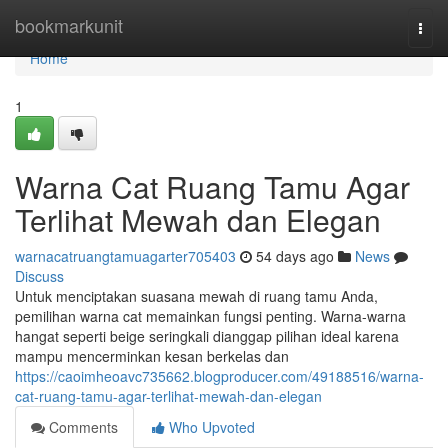
Home
bookmarkunit
Togg
navi
Home
1
Warna Cat Ruang Tamu Agar
Terlihat Mewah dan Elegan
warnacatruangtamuagarter705403
54 days ago
News
Discuss
Untuk menciptakan suasana mewah di ruang tamu Anda,
pemilihan warna cat memainkan fungsi penting. Warna-warna
hangat seperti beige seringkali dianggap pilihan ideal karena
mampu mencerminkan kesan berkelas dan
https://caoimheoavc735662.blogproducer.com/49188516/warna-
cat-ruang-tamu-agar-terlihat-mewah-dan-elegan
Comments
Who Upvoted