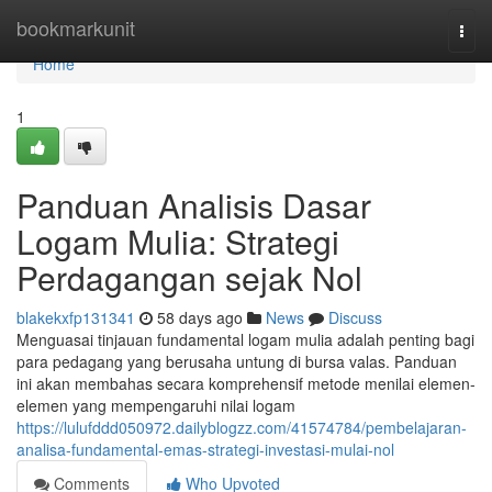
Home
bookmarkunit
Togg
navi
Home
1
Panduan Analisis Dasar
Logam Mulia: Strategi
Perdagangan sejak Nol
blakekxfp131341
58 days ago
News
Discuss
Menguasai tinjauan fundamental logam mulia adalah penting bagi
para pedagang yang berusaha untung di bursa valas. Panduan
ini akan membahas secara komprehensif metode menilai elemen-
elemen yang mempengaruhi nilai logam
https://lulufddd050972.dailyblogzz.com/41574784/pembelajaran-
analisa-fundamental-emas-strategi-investasi-mulai-nol
Comments
Who Upvoted