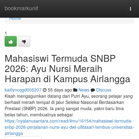
Home
bookmarkunit
Togg
navi
Home
1
Mahasiswi Termuda SNBP
2026: Ayu Nursi Meraih
Harapan di Kampus Airlangga
kaitlyncqgd005207
55 days ago
News
Discuss
Kisah mengagumkan datang dari Putri Ayu, seorang pelajar yang
berhasil meraih tempat di jalur Seleksi Nasional Berdasarkan
Prestasi (SNBP) 2026. Ia yang sangat muda, yakni baru lima
belas tahun, membuatnya sebagai
https://nyalanusantara.com/read/ilmu/16154/mahasiswi-termuda-
snbp-2026-perjalanan-nursi-ayu-dwi-ullitasari-tembus-universitas-
airlangga