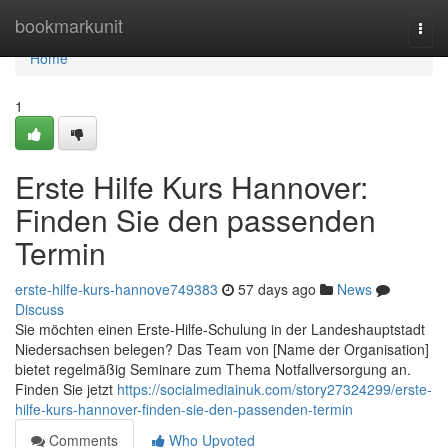
Home
bookmarkunit
Togg
navi
Home
1
Erste Hilfe Kurs Hannover:
Finden Sie den passenden
Termin
erste-hilfe-kurs-hannove749383
57 days ago
News
Discuss
Sie möchten einen Erste-Hilfe-Schulung in der Landeshauptstadt
Niedersachsen belegen? Das Team von [Name der Organisation]
bietet regelmäßig Seminare zum Thema Notfallversorgung an.
Finden Sie jetzt
https://socialmediainuk.com/story27324299/erste-
hilfe-kurs-hannover-finden-sie-den-passenden-termin
Comments
Who Upvoted