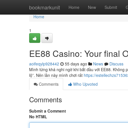
Home
bookmarkunit
Home
New
Submit
G
Home
1
EE88 Casino: Your final 
aoifeqylp928442
55 days ago
News
Discuss
Mình từng khá nghi ngờ khi bắt đầu với EE88. Không ph
lộ”. Nên lần này mình chơi rất
https://estellechzs7153
Comments
Who Upvoted
Comments
Submit a Comment
No HTML