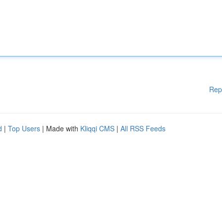
Rep
d
|
Top Users
| Made with
Kliqqi CMS
|
All RSS Feeds