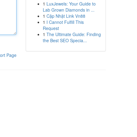
1
LuxJewels: Your Guide to
Lab Grown Diamonds in ...
1
Cập Nhật Link Vn88
1
I Cannot Fulfill This
Request
1
The Ultimate Guide: Finding
the Best SEO Specia...
ort Page