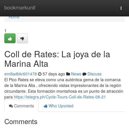
Home
bookmarkunit
Togg
navi
Home
1
Coll de Rates: La joya de la
Marina Alta
emiliadbkr601478
57 days ago
News
Discuss
El Pico Rates se eleva como una auténtica gema de la comarca
de la Marina Alta , ofreciendo vistas impresionantes de la región
circundante. Esta formación montañosa es un punto de atracción
para
https://telegra.ph/Cycle-Tours-Coll-de-Rates-08-21
Comments
Who Upvoted
Comments