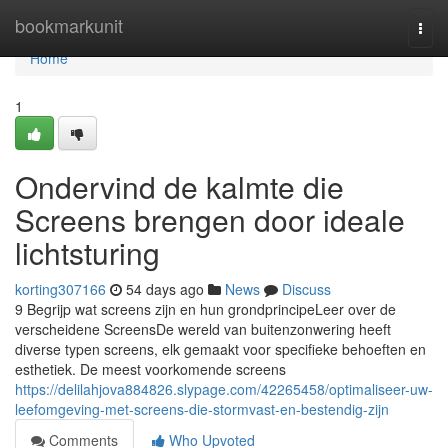
Home
bookmarkunit
Togg
navi
Home
1
Ondervind de kalmte die
Screens brengen door ideale
lichtsturing
korting307166
54 days ago
News
Discuss
9 Begrijp wat screens zijn en hun grondprincipeLeer over de
verscheidene ScreensDe wereld van buitenzonwering heeft
diverse typen screens, elk gemaakt voor specifieke behoeften en
esthetiek. De meest voorkomende screens
https://delilahjova884826.slypage.com/42265458/optimaliseer-uw-
leefomgeving-met-screens-die-stormvast-en-bestendig-zijn
Comments
Who Upvoted