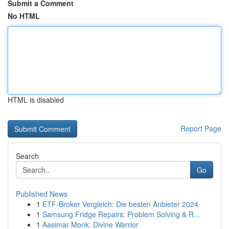
Submit a Comment
No HTML
HTML is disabled
Report Page
Search
Go
Published News
1
ETF-Broker Vergleich: Die besten Anbieter 2024
1
Samsung Fridge Repairs: Problem Solving & R...
1
Aasimar Monk: Divine Warrior