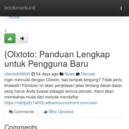
Home
bookmarkunit
Togg
navi
Home
1
{Olxtoto: Panduan Lengkap
untuk Pengguna Baru
olxtoto539005
54 days ago
News
Discuss
Ingin memulai dengan Olxtoto, tapi tampak bingung? Tidak perlu
khawatir! Panduan ini akan penjelasan jelas tentang dasar-dasar
yang harus Anda kuasai sebagai semua pemain. Kami akan
membahas mulai dari metode mendaftar
https://rishijxdj174052.wikiannouncement.com/user
Comments
Who Upvoted
Comments