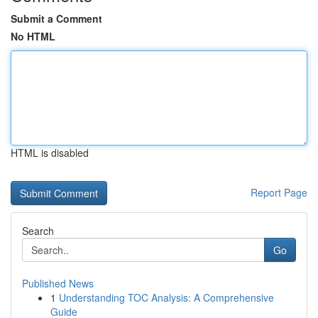
Submit a Comment
No HTML
HTML is disabled
Report Page
Search
Go
Published News
1
Understanding TOC Analysis: A Comprehensive
Guide