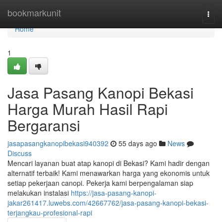
Home
bookmarkunit
Togg
navi
Home
1
Jasa Pasang Kanopi Bekasi
Harga Murah Hasil Rapi
Bergaransi
jasapasangkanopibekasi940392
55 days ago
News
Discuss
Mencari layanan buat atap kanopi di Bekasi? Kami hadir dengan
alternatif terbaik! Kami menawarkan harga yang ekonomis untuk
setiap pekerjaan canopi. Pekerja kami berpengalaman siap
melakukan instalasi
https://jasa-pasang-kanopi-
jakar261417.luwebs.com/42667762/jasa-pasang-kanopi-bekasi-
terjangkau-profesional-rapi