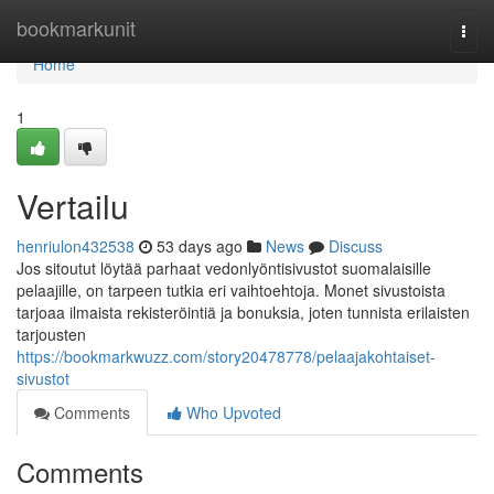
Home
bookmarkunit
Togg
navi
Home
1
Vertailu
henriulon432538
53 days ago
News
Discuss
Jos sitoutut löytää parhaat vedonlyöntisivustot suomalaisille
pelaajille, on tarpeen tutkia eri vaihtoehtoja. Monet sivustoista
tarjoaa ilmaista rekisteröintiä ja bonuksia, joten tunnista erilaisten
tarjousten
https://bookmarkwuzz.com/story20478778/pelaajakohtaiset-
sivustot
Comments
Who Upvoted
Comments