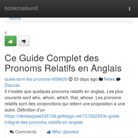
Home
bookmarkunit
Togg
navi
Home
1
Ce Guide Complet des
Pronoms Relatifs en Anglais
quels-sont-les-pronons-r658620
53 days ago
News
Discuss
Il n’existe que quelques pronoms relatifs en anglais. Les plus
courants sont who, whom, which, that, whose. Les pronoms
relatifs sont des conjonctions qui relient une proposition à une
autre. Définition d’un
https://nikolasqysw335728.getblogs.net/72732235/le-guide-
intégral-des-pronoms-relatifs-en-anglais
Comments
Who Upvoted