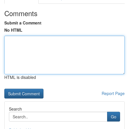
Comments
Submit a Comment
No HTML
HTML is disabled
Report Page
Search
Go