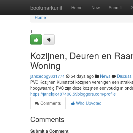
Home
bookmarkunit
Home
New
Submit
G
Home
1
Kozijnen, Deuren en Raa
Woning
janiceqpgy631774
54 days ago
News
Discuss
PVC Kozijnen Kunststof kozijnen verenigen een strakk
hoogwaardig PVC zijn deze kozijnen eenvoudig in onde
https://janelqic487406.59bloggers.com/profile
Comments
Who Upvoted
Comments
Submit a Comment