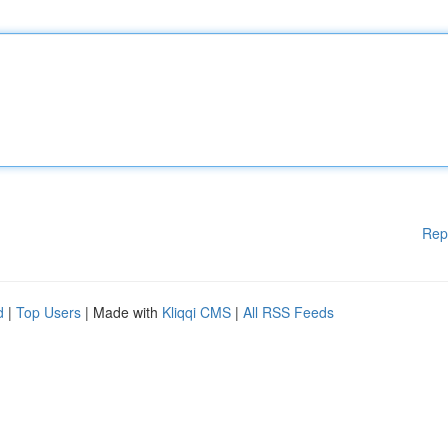
Rep
d
|
Top Users
| Made with
Kliqqi CMS
|
All RSS Feeds