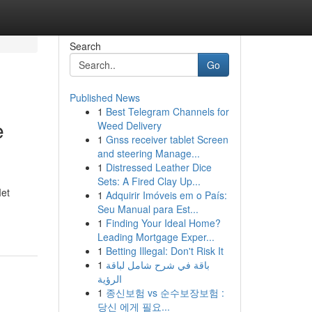
Search
Go
Published News
1
Best Telegram Channels for
e
Weed Delivery
1
Gnss receiver tablet Screen
and steering Manage...
1
Distressed Leather Dice
Sets: A Fired Clay Up...
Met
1
Adquirir Imóveis em o País:
Seu Manual para Est...
1
Finding Your Ideal Home?
Leading Mortgage Exper...
1
Betting Illegal: Don't Risk It
1
باقة في شرح شامل لباقة
الرؤية
1
종신보험 vs 순수보장보험 :
당신 에게 필요...