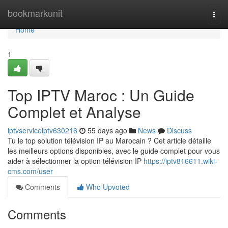
Home
bookmarkunit
Togg
navi
Home
1
Top IPTV Maroc : Un Guide
Complet et Analyse
iptvserviceiptv630216
55 days ago
News
Discuss
Tu le top solution télévision IP au Marocain ? Cet article détaille
les meilleurs options disponibles, avec le guide complet pour vous
aider à sélectionner la option télévision IP
https://iptv816611.wiki-
cms.com/user
Comments
Who Upvoted
Comments