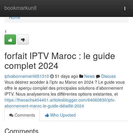
Home
bookmarkunit
Togg
navi
Home
1
forfait IPTV Maroc : le guide
complet 2024
iptvabonnement651310
51 days ago
News
Discuss
Vous désirez accéder à l’iptv au Maroc en 2024 ? Le guide vous
offre le aperçu complet des principales solutions d’abonnement
IPTV. Nous analyserons les différentes options existantes, et
https://theoachs404401.articlesblogger.com/64060830/iptv-
abonnement-maroc-le-guide-détaillé-2024
Comments
Who Upvoted
Comments